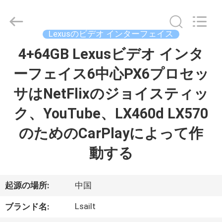
2015
-
2026
Shenzhen
Xinsongxia
Lexusのビデオ インターフェイス
Automobile
Electron
Co.,Ltd.
4+64GB Lexusビデオ インタ
家
All
Rights
Reserved.
ーフェイス6中心PX6プロセッ
プ
サはNetFlixのジョイスティッ
ロ
ク、YouTube、LX460d LX570
ダ
のためのCarPlayによって作
ク
動する
ト
起源の場所:
中国
ビ
Lsailt
ブランド名: