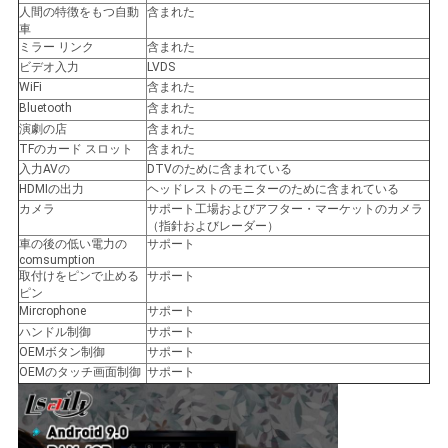
人間の特徴をもつ自動
含まれた
車
ミラー リンク
含まれた
ビデオ入力
LVDS
WiFi
含まれた
Bluetooth
含まれた
演劇の店
含まれた
TFのカード スロット
含まれた
入力AVの
DTVのために含まれている
HDMIの出力
ヘッドレストのモニターのために含まれている
カメラ
サポート工場およびアフター・マーケットのカメラ
（指針およびレーダー）
車の後の低い電力の
サポート
comsumption
取付けをピンで止める
サポート
ピン
Mircrophone
サポート
ハンドル制御
サポート
OEMボタン制御
サポート
OEMのタッチ画面制御
サポート