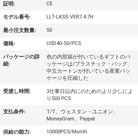
デ
CE
証明:
オ
LLT-LKSS-VER7.4.7H
モデル番号:
50
最小注文数量:
私
USD40-50/PCS
価格:
達
に
パッケージの詳
色の内部箱が付いているギフトのパ
細:
ッケージは/プラスチック・バッグ、
つ
中立カートンが付いている産業パッ
ケージを圧縮した
い
受渡し時間:
3仕事日以内にのためのより少しによ
て
り500 PCS
支払条件:
T/T、ウェスタン・ユニオン、
工
MoneyGram、Paypal
場
10000PCS/Month
供給の能力: