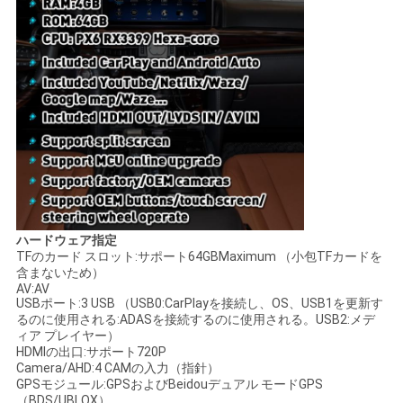
ハードウェア指定
TFのカード スロット:サポート64GBMaximum （小包TFカードを
含まないため）
AV:AV
USBポート:3 USB （USB0:CarPlayを接続し、OS、USB1を更新す
るのに使用される:ADASを接続するのに使用される。USB2:メデ
ィア プレイヤー）
HDMIの出口:サポート720P
Camera/AHD:4 CAMの入力（指針）
GPSモジュール:GPSおよびBeidouデュアル モードGPS
（BDS/UBLOX）