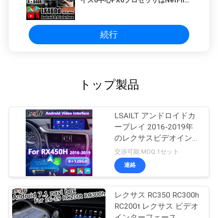
イス6中心PX6プロセッサはNetFlix
のジョイスティック、YouTube、
LX460d LX570のためのCarPlayによ
って作動する
続行
トップ製品
LSAILT アンドロイドカ
ープレイ 2016-2019年
のレクサスビデオインタ
ーフェース RX 350
交渉可能 MOQ:1セット
RX450h RX200t RX350L
連絡
RX450L RX300 RX350
レクサス RC350 RC300h
RC200t レクサス ビデオ
インターフェース