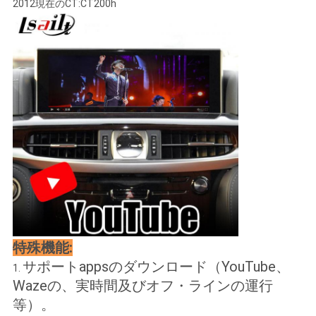
2012現在のCT:CT200h
合
地
図
PRIVACY
POLICY
特殊機能:
サポートappsのダウンロード
（YouTube、
1.
Wazeの、実時間及びオフ・ラインの運行
等）。