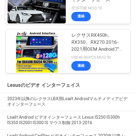
交渉可能 MOQ:10
連絡
レクサスRX450h、
RX350、RX270 2016-
2021用OEM Androidアッ
プグレードモジュール
USD40-50/PCS MOQ:50
ワイヤレスCarPlay、
連絡
Android Auto、
YouTube、Netflix統合
Lexusのビデオ インターフェイス
2023年以降のレクサスLBX用Lsailt Androidマルチメディアビデ
オインターフェース
Lsailt Android ビデオインターフェース Lexus IS250 IS300h
IS350 IS200t IS300 IS マウス制御 2013-2016
Lsailt Android CarPlay ビデオインターフェース 2020年以降 レ