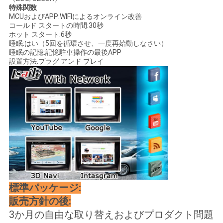
特殊関数
MCUおよびAPP:WIFIによるオンライン改善
コールド スタートの時間:30秒
ホット スタート:6秒
睡眠:はい（5回を循環させ、一度再始動しなさい）
睡眠の記憶:記憶駐車操作の最後APP
設置方法:プラグ アンド プレイ
標準パッケージ:
販売方針の後:
3か月の自由な取り替えおよびプロダクト問題