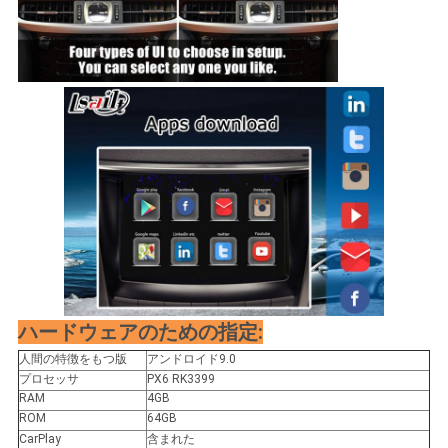
ハードウェアのための指定:
人間の特徴をもつ版
アンドロイド9.0
プロセッサ
PX6 RK3399
RAM
4GB
ROM
64GB
CarPlay
含まれた