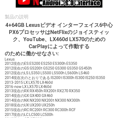
絡
し
製品の説明
4+64GB Lexusビデオ インターフェイス6中心
な
PX6プロセッサはNetFlixのジョイスティッ
さ
ク、YouTube、LX460d LX570のための
CarPlayによって作動する
い
のために働かせなさい:
Lexus
2012現在のES:ES200 ES250 ES300h ES350
ニ
2012現在のGS:GS200t GS250 GS300 GS350 GS450h
2012現在のLS:LS350 LS500 LS500h LS600h LS460
ュ
2014現在次のとおりである:IS200t IS300h IS300 IS250 IS350
2013-2015 LX:LX570 LX460d
ー
2016-now LX:LX570 LX460d
2013現在のRX:RX450h RX200t RX270 RX350
2014現在のGX:GX400 GX460
ス
2014現在のNX:NX200 NX200t NX300 NX300h
2018現在のUX:UX200 UX250h
2015現在のRC:RC200t RC300 RC300h RCF
場
2017現在のLC:LC500 LC500h