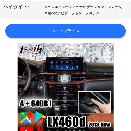
旅
,
ハイライト:
車のマルチメディアのナビゲーション・システム
行
車gpsのナビゲーション・システム
ベストプライス
品
質
管
理
私
達
に
連