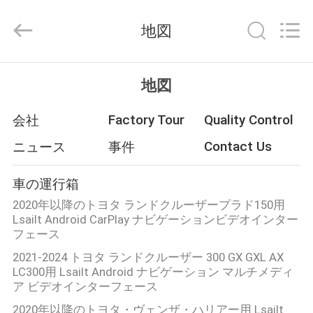
2015
-
2026
地図
Shenzhen
Xinsongxia
Automobile
Electron
Co.,Ltd.
家
All
地図
Rights
Reserved.
Factory Tour
Quality Control
会社
プ
Contact Us
ニュース
事件
ロ
ダ
車の運行箱
ク
2020年以降のトヨタ ランドクルーザープラド150用
Lsailt Android CarPlay ナビゲーションビデオインター
ト
フェース
2021-2024 トヨタ ランドクルーザー 300 GX GXL AX
LC300用 Lsailt Android ナビゲーション マルチメディ
ビ
ア ビデオインターフェース
2020年以降のトヨタ・ヴェンザ・ハリアー用 Lsailt