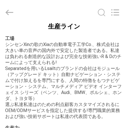
2015
-
2026
Shenzhen
Xinsongxia
Automobile
Electron
生産ライン
Co.,Ltd.
家
All
Rights
工場
Reserved.
シンセンXinの歌のXiaの自動車電子工学Co.、株式会社は
プ
大きい車の音声の国内外で安定した製造者である。私達
は負われる創造的な設計および完全な技術強いR & Dのチ
ロ
ームによって支えられる!
Separatedを用いるLsailtのブランドの会社はモジュール
ダ
（アップグレード キット）自動ナビゲーション・システ
ムで付け加えるを専門にする、人間の特徴をもつナビゲ
ク
ーション・システム、マルチメディア ビデオ インターフ
ェイス シリーズ（ベンツ、Audi、BMW、ポルシェ、ホン
ト
ダ、トヨタ等）
選ぶ私達私達はのための利点顧客カスタマイズされるに
OEM/ODMサービスを指定した提供する!専門職業的業務
ビ
および強い技術サポートは私達の代表団である。
生産力: