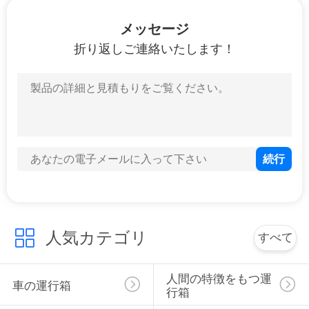
旅
メッセージ
行
折り返しご連絡いたします！
品
質
管
理
私
人気カテゴリ
すべて
達
に
人間の特徴をもつ運
車の運行箱
行箱
連