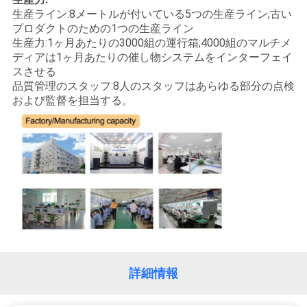
デ
生産ライン:8メートルが付いている5つの生産ライン;古い
オ
プロダクトのための1つの生産ライン
生産力:1ヶ月あたりの3000組の運行箱;4000組のマルチメ
ディアは1ヶ月あたりの催し物システムをインターフェイ
私
スさせる
品質管理のスタッフ:8人のスタッフはあらゆる部分の点検
達
および監督を担当する。
に
つ
い
て
工
詳細情報
場