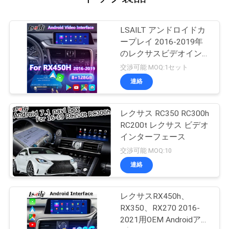
LSAILT アンドロイドカ
ープレイ 2016-2019年
のレクサスビデオインタ
ーフェース RX 350
交渉可能 MOQ:1セット
RX450h RX200t RX350L
連絡
RX450L RX300 RX350
レクサス RC350 RC300h
RC200t レクサス ビデオ
インターフェース
交渉可能 MOQ:10
連絡
レクサスRX450h、
RX350、RX270 2016-
2021用OEM Androidアッ