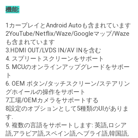
合
機能:
1カープレイとAndroid Autoも含まれています
地
2YouTube/Netflix/Waze/Googleマップ/Waze
も含まれています
図
3.HDMI OUT/LVDS IN/AV INを含む
4. スプリートスクリーンをサポート
PRIVACY
5. MCUのオンラインアップグレードをサポー
POLICY
ト
6. OEM ボタン/タッチスクリーン/ステアリン
グホイールの操作をサポート
7工場/OEMカメラをサポートする
8設定のオプションとして5種類のUIがありま
す.
9. 複数の言語をサポートします: 英語,ロシア
語,アラビア語,スペイン語,ヘブライ語,韓国語,