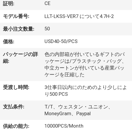
デ
CE
証明:
オ
モデル番号:
LLT-LKSS-VER7 について4.7H-2
50
最小注文数量:
私
USD40-50/PCS
価格:
達
に
パッケージの詳
色の内部箱が付いているギフトのパ
細:
ッケージは/プラスチック・バッグ、
つ
中立カートンが付いている産業パッ
ケージを圧縮した
い
受渡し時間:
3仕事日以内にのためのより少しによ
て
り500 PCS
支払条件:
T/T、ウェスタン・ユニオン、
工
MoneyGram、Paypal
場
10000PCS/Month
供給の能力: