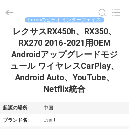
2015
-
2026
Shenzhen
Xinsongxia
Lexusのビデオ インターフェイス
Automobile
Electron
Co.,Ltd.
レクサスRX450h、RX350、
家
All
Rights
Reserved.
RX270 2016-2021用OEM
プ
Androidアップグレードモジ
ロ
ュール ワイヤレスCarPlay、
ダ
Android Auto、YouTube、
ク
Netflix統合
ト
起源の場所:
中国
ビ
Lsailt
ブランド名: