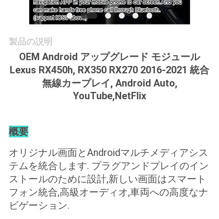
絡
し
製品の説明
な
OEM Android アップグレード モジュール
さ
Lexus RX450h, RX350 RX270 2016-2021 統合
無線カープレイ, Android Auto,
い
YouTube,NetFlix
ニ
概要
ュ
オリジナル画面とAndroidマルチメディアシス
ー
テムを統合します. プラグアンドプレイのイン
ストールのために設計,新しい画面はスマート
ス
フォン統合,高級オーディオ,車両への高度なナ
ビゲーション.
場