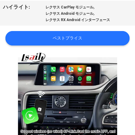
旅
,
ハイライト:
レクサス CarPlay モジュール
,
行
レクサス Android モジュール
レクサス RX Android インターフェース
品
ベストプライス
質
管
理
私
達
に
連