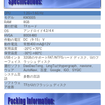
CPU
1.2G~1.6G Hz
モデル
KW3005
RAM
8GB
運行貯蔵
TFカード
アンドロイド4.2/4.4
OS
HVGA
800X480
作動の電圧
DC （9-15） V
動作電流
常態400 mA@12V
実用温度
-20°C-+70°C
保管温度
-30°C-+80°C
USBインタ
32GBのサポートFAT/NTFSハード ディスク、Uのフ
ーフェイス
ラッシュ ディスク
運行ソフト
DaoDaoTong、LingTuのhypergraph、navione、
ウェア
AutoNavi、百度、Google、IGO、SYGIC
システム言
多数の言語
語
ソフトウェ
TFかUのフラッシュ ディスク
ア改善