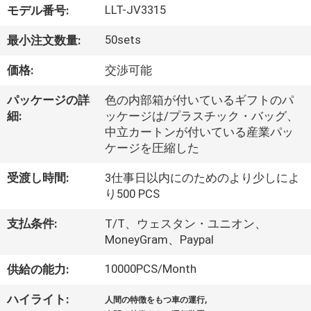
デ
LLT-JV3315
モデル番号:
オ
50sets
最小注文数量:
価格:
交渉可能
私
達
パッケージの詳
色の内部箱が付いているギフトのパ
細:
ッケージは/プラスチック・バッグ、
に
中立カートンが付いている産業パッ
ケージを圧縮した
つ
受渡し時間:
3仕事日以内にのためのより少しによ
い
り500 PCS
て
支払条件:
T/T、ウェスタン・ユニオン、
MoneyGram、Paypal
工
10000PCS/Month
供給の能力:
場
,
ハイライト:
人間の特徴をもつ車の運行