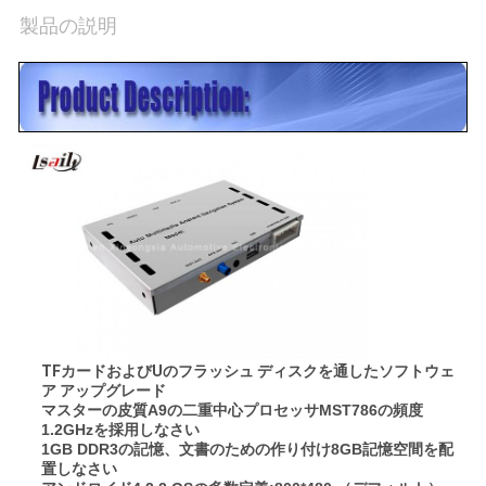
絡
製品の説明
し
な
さ
い
ニ
ュ
ー
TFカードおよびUのフラッシュ ディスクを通したソフトウェ
ア アップグレード
ス
マスターの皮質A9の二重中心プロセッサMST786の頻度
1.2GHzを採用しなさい
1GB DDR3の記憶、文書のための作り付け8GB記憶空間を配
置しなさい
場