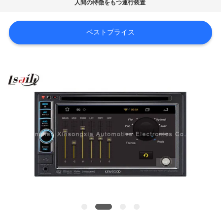
旅
人間の特徴をもつ運行装置
行
ベストプライス
品
質
管
理
私
達
に
連