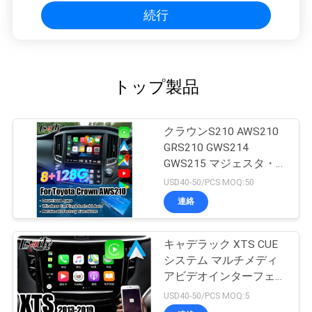
続行
トップ製品
クラウンS210 AWS210
GRS210 GWS214
GWS215 マジェスタ・
アスリート ロイヤル・
USD40-50/PCS MOQ:50
サロン OEMスクリーン
連絡
アップグレード
キャデラック XTS CUE
システム マルチメディ
アビデオインターフェー
ス
USD40-50/PCS MOQ:5