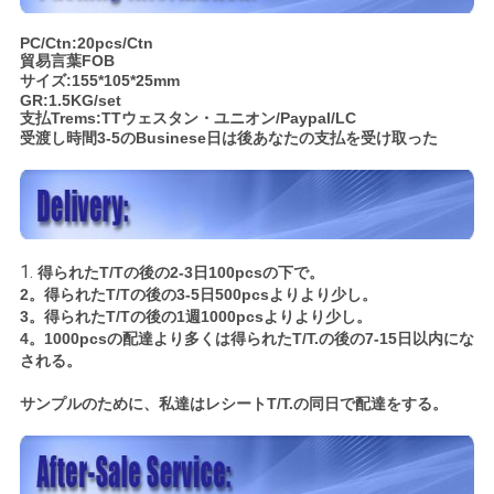
PC/Ctn:20pcs/Ctn
貿易言葉FOB
サイズ:155*105*25mm
GR:1.5KG/set
支払Trems:TTウェスタン・ユニオン/Paypal/LC
受渡し時間3-5のBusinese日は後あなたの支払を受け取った
1.
得られたT/Tの後の2-3日100pcsの下で。
2。得られたT/Tの後の3-5日500pcsよりより少し。
3。得られたT/Tの後の1週1000pcsよりより少し。
4。1000pcsの配達より多くは得られたT/T.の後の7-15日以内にな
される。
サンプルのために、私達はレシートT/T.の同日で配達をする。