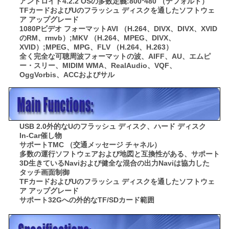
アンドロイド4.2.2 OSの多数定義:800*480 （デフォルト）
TFカードおよびUのフラッシュ ディスクを通したソフトウェ
合
ア アップグレード
1080Pビデオ フォーマットAVI （H.264、DIVX、DIVX、XVID
のRM、rmvb）;MKV （H.264、MPEG、DIVX、
XVID）;MPEG、MPG、FLV （H.264、H.263）
地
全く完全な可聴周波フォーマットの波、AIFF、AU、エムピ
ー・スリー、MIDIM WMA、RealAudio、VQF、
図
OggVorbis、ACCおよびサル
PRIVACY
POLICY
USB 2.0外的なUのフラッシュ ディスク、ハード ディスク
In-Car催し物
サポートTMC （交通メッセージ チャネル）
多数の運行ソフトウェアおよび地図と互換性がある、サポート
3D生きているNaviおよび健全な混合の出力Naviは協力した
タッチ画面制御
TFカードおよびUのフラッシュ ディスクを通したソフトウェ
ア アップグレード
サポート32Gへの外的なTF/SDカード範囲