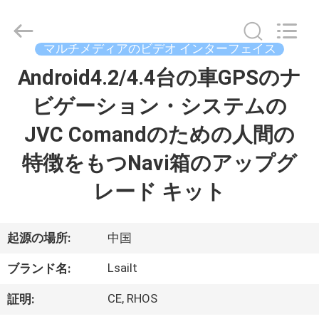
2015
-
2026
Shenzhen
Xinsongxia
マルチメディアのビデオ インターフェイス
Automobile
Electron
Co.,Ltd.
Android4.2/4.4台の車GPSのナ
家
All
Rights
Reserved.
ビゲーション・システムの
プ
JVC Comandのための人間の
ロ
特徴をもつNavi箱のアップグ
ダ
レード キット
ク
ト
起源の場所:
中国
Lsailt
ブランド名:
ビ
CE, RHOS
証明: