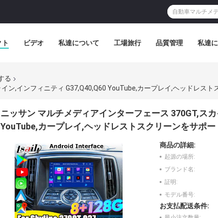
クト
ビデオ
私達について
工場旅行
品質管理
私達に
する
ン,インフィニティ G37,Q40,Q60 YouTube,カープレイ,ヘッドレ
ニッサン マルチメディアインターフェース 370GT,スカイラ
YouTube,カープレイ,ヘッドレストスクリーンをサポー
商品の詳細:
起源の場所:
ブランド名:
証明:
モデル番号:
お支払配送条件:
最小注文数量: