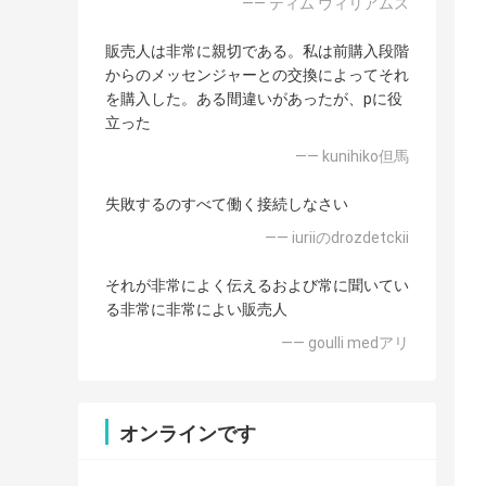
—— ティム ウィリアムス
販売人は非常に親切である。私は前購入段階
からのメッセンジャーとの交換によってそれ
を購入した。ある間違いがあったが、pに役
立った
—— kunihiko但馬
失敗するのすべて働く接続しなさい
—— iuriiのdrozdetckii
それが非常によく伝えるおよび常に聞いてい
る非常に非常によい販売人
—— goulli medアリ
オンラインです