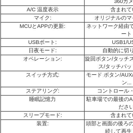
360カ
A/C 温度表示
含まれて
マイク:
オリジナルのマ
MCUとAPPの更新:
ネットワーク経由
ート
USBポート:
USB1/U
日夜モード:
自動的に切
オペレーション:
旋回ボタン/タッチ
ス/タッチパッ
スイッチ方式:
モード ボタン/AUX
ン...
ステアリング:
コントロール
睡眠記憶力
駐車場での最後のA
ださ
スリープモード:
含まれて
装置:
頭部と画面の後ろの
続して再生