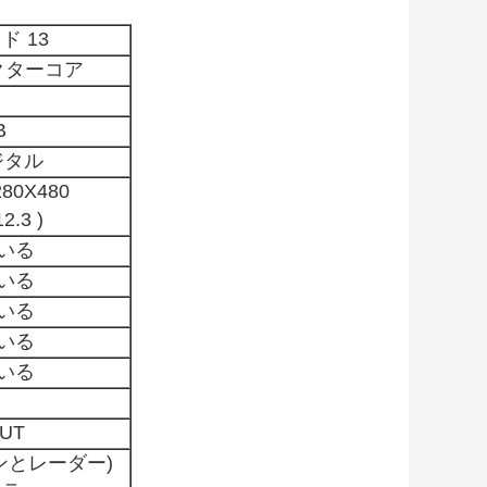
ド 13
クターコア
B
ジタル
80X480
12.3 )
いる
いる
いる
いる
いる
OUT
ンとレーダー)