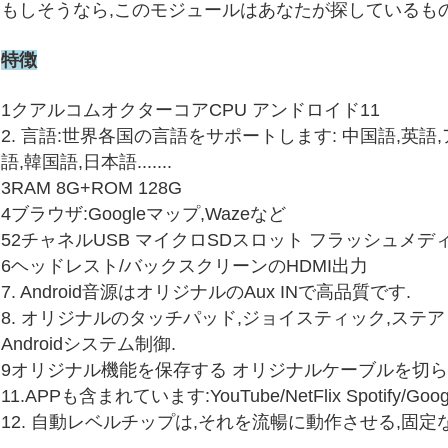
もしそうなら,このモジュールはあなたが探しているも
特徴
1クアルコムオクターコアCPU アンドロイド11
2. 言語:世界各国の言語をサポートします: 中国語,英語
語,韓国語,日本語.......
3RAM 8G+ROM 128G
4ブラウザ:Googleマップ,Wazeなど
52チャネルUSB マイクロSDスロット フラッシュメデ
6ヘッドレスト/バックスクリーンのHDMI出力
7. Android音源はオリジナルのAux INで高品質です.
8. オリジナルのタッチパッド,ジョイスティック,ステ
Androidシステム制御.
9オリジナル機能を保存する オリジナルケーブルを切
11.APPも含まれています:YouTube/NetFlix Spotify/G
12. 自動レベルチップは,それを流暢に動作させる,固定な