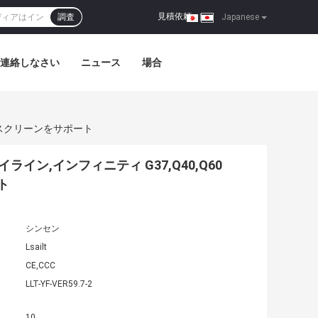
見積依頼
調査
|
Japanese
連絡しなさい
ニュース
場合
ストスクリーンをサポート
イン,インフィニティ G37,Q40,Q60
ト
シンセン
Lsailt
CE,CCC
LLT-YF-VER59.7-2
10