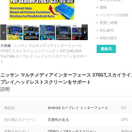
価格:
パッケージの詳細:
受渡し時間:
支払条件:
供給の能力:
大画像 :
ニッサン マルチメディアインターフェース
連絡先
370GT,スカイライン,インフィニティ G37,Q40,Q60
YouTube,カープレイ,ヘッドレストスクリーンをサポー
ト
ニッサン マルチメディアインターフェース 370GT,スカイライン,イン
プレイ,ヘッドレストスクリーンをサポート
説明
商品名:
Android カープレイ インターフェース
OS:
頭の裏のスクリーン:
互換性がある
CPU:
作動させなさい:
OEMのノブ&タッチスクリーン
無線car