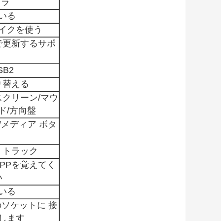
メラ
いる
イクを使う
で更新するサポ
SB2
り替える
スクリーン/マウ
ド/方向盤
/メディア ボタ
・トラック
PPを覚えてく
い
いる
ソケットに 接
します