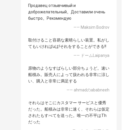
Продавец отзывчивый и
доброжелательный。Доставили очень
быстро。Рекомендую
—— Maksim Bodrov
取付けること容易な素晴らしい装置。私がし
てもいければuは!それをすることができる!!
—— ドームLaipanya
原物のようなすばらしい部分ちょうど。速い
船積み。販売人によって扱われる非常に涼し
い、購入と非常に満足する
—— ahmadのababneeh
それらはそこにカスタマー サービスと優秀
だった。船積みは非常に速く、それらは仮定
されたもすべてを送った。唯一の不平はTh
だった