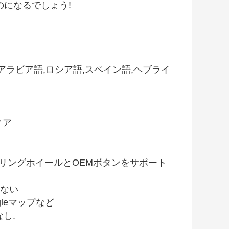
のになるでしょう!
,アラビア語,ロシア語,スペイン語,ヘブライ
ィア
アリングホイールとOEMボタンをサポート
らない
oogleマップなど
し.