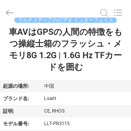
2015
-
2026
Shenzhen
Xinsongxia
マルチメディアのビデオ インターフェイス
Automobile
Electron
Co.,Ltd.
車AVはGPSの人間の特徴をも
家
All
Rights
Reserved.
つ操縦士箱のフラッシュ・メ
プ
モリ8G 1.2G | 1.6G Hz TFカー
ロ
ドを囲む
ダ
ク
起源の場所:
中国
ト
Lsailt
ブランド名:
CE, RHOS
証明:
ビ
LLT-PR3115
モデル番号: