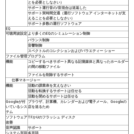
とを必要としなさい）
サポート運行音の/音混合は送返した
サポート実時間交通（運行ソフトウェア インターネットが支
えることを必要としなさい）
サポート多数の運行ソフトウェア
EQ
可聴周波設定
より多くのEQのシミュレーション制御
バランス制御
音響制御
スペクトルのコレクションおよびバラエティー ショー
ファイル管理プログラム
機能
コピーするべきサポート異なる記憶媒体と異なったホールダー
の間の移動ファイル
ファイルを削除するサポート
仕事マネージャー
機能
活動の課業表を支えなさい
活動を転換するサポートは任せる
活動を閉めるサポートは任せる
Googleが付
ブラウザ、計算機、カレンダーおよび電子メール、Googleの
いているシス
店を送るため
テム
ソフトウェア
TFかUのフラッシュ ディスク
改善
音声認識
サポート
システム言語
多言語