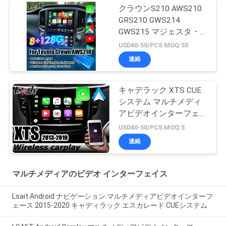
クラウンS210 AWS210
GRS210 GWS214
GWS215 マジェスタ・
アスリート ロイヤル・
USD40-50/PCS MOQ:50
サロン OEMスクリーン
連絡
アップグレード
キャデラック XTS CUE
システム マルチメディ
アビデオインターフェー
ス
USD40-50/PCS MOQ:5
連絡
マルチメディアのビデオ インターフェイス
Lsait Android ナビゲーション マルチメディアビデオインターフ
ェース 2015-2020 キャディラック エスカレード CUEシステム