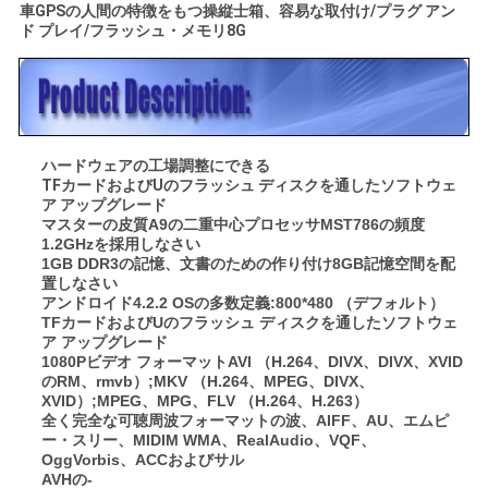
車GPSの人間の特徴をもつ操縦士箱、容易な取付け/プラグ アン
絡
ド プレイ/フラッシュ・メモリ8G
し
な
さ
ハードウェアの工場調整にできる
TFカードおよびUのフラッシュ ディスクを通したソフトウェ
い
ア アップグレード
マスターの皮質A9の二重中心プロセッサMST786の頻度
1.2GHzを採用しなさい
1GB DDR3の記憶、文書のための作り付け8GB記憶空間を配
ニ
置しなさい
アンドロイド4.2.2 OSの多数定義:800*480 （デフォルト）
ュ
TFカードおよびUのフラッシュ ディスクを通したソフトウェ
ア アップグレード
ー
1080Pビデオ フォーマットAVI （H.264、DIVX、DIVX、XVID
のRM、rmvb）;MKV （H.264、MPEG、DIVX、
ス
XVID）;MPEG、MPG、FLV （H.264、H.263）
全く完全な可聴周波フォーマットの波、AIFF、AU、エムピ
ー・スリー、MIDIM WMA、RealAudio、VQF、
OggVorbis、ACCおよびサル
場
AVHの‐