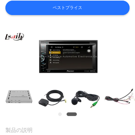
旅
ベストプライス
行
品
質
管
理
私
達
に
連
製品の説明