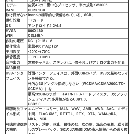
CPU
1.2G~1.6G Hz
モデル
皮質A9の二重中心プロセッサ。車の規則KW3005
RAM
DDR3 1GB
抜け目がない
Inandの標準的な装備されている、8GB、
運行貯蔵
TFカード
OS
アンドロイド4.2/4.4
HVGA
800X480
WIFI
OSは来た
作動の電圧
DC （9-15） V
動作電流
常態400 mA@12V
実用温度
-20°C-+70°C
保管温度
-30°C-+80°C
音声出力
左右チャネル、ステレオは、信号およびアナログ出力を配る
USB機能
USBインター
対面インターフェイスは、外面USBのハブ、USBの厳格なライ
フェイス
ンを接続できる。
外的な3Gドングル接続しなさい（WCDMA/CDMA2000/TD-
SCDMA））を
最高:32GBのサポートFAT/NTFSハード ディスク、Uのフラッ
シュ ディスク;多用性があるUSB1.0、
USB2.0
可聴周波ファ
エムピー・スリー、M4A、WAV、AMR、AWB、AAC、ミディ
イル形式
中間、FLAC XMF、RTTTL、RTX、OTA、WMAのRA、
MKA、M3U
可聴周波媒体
リスト、演劇、休止、最後の歌、次の歌、混合の演劇、繰り返
の機能
しのプレーバック、3歌のdの効果ID3の表示情報からの選り抜