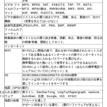
き歌
ビデオ ファ
MPG、MPEG、DAT、VOBのTS、TRP、TP、M2TS、
イルのフォー
MTS、MP4の動き、RMVBのRM、MKV、DIVX、AVI、
マット
ASF、WMV、FLVのTS、WEBM。
ビデオ媒体の
リストからの選り抜きビデオ。演劇、休止、最後の1、次の1
機能
（背景を支えてはいけない）
絵画写真資料
JPEGのJPG、GIF、PNG、BMP、WBMP
フィルムのフ
ォーマット
映像媒体の機
リストからの選り抜き映像。演劇、休止、最後の映像、回る次
能
の映像 映像、壁紙としてセット。
インターネット
WIFI
Wi-Fiのよい関係の後で、流れをWi-Fiの接続されたホットスポ
ットである場合もあるインターネットの後でインターネットに
接続するために入れるパスワードを選びなさい
携帯電話がまた熱いとして使用することができるあなたの
3G/4Gによって提供しなさい運行ホスト（あなたの携帯電話マ
ニュアルについてのこのセット）を
3G
3G/WCDMA/CDMA2000/TD-SCDMA標準
サポートは3G USBのドングルか3G移動式分け前の次の仕事を
通してインターネットをサーフする
地図（GPSの運行）
支えられる運行ソ
美ライン、DaoDaoTong、LingTuのhypergraph、navione、
フトウェア
AutoNavi、百度、Google、IGO、SYGIC
地図の改善
TFカードを通して
サポート3D生きている運行。（運行ソフトウェアが支えるこ