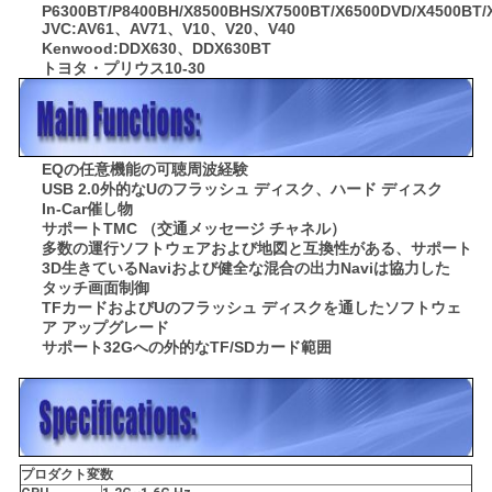
P6300BT/P8400BH/X8500BHS/X7500BT/X6500DVD/X4500BT/X2
JVC:AV61、AV71、V10、V20、V40
合
Kenwood:DDX630、DDX630BT
トヨタ・プリウス10-30
地
図
EQの任意機能の可聴周波経験
USB 2.0外的なUのフラッシュ ディスク、ハード ディスク
In-Car催し物
PRIVACY
サポートTMC （交通メッセージ チャネル）
多数の運行ソフトウェアおよび地図と互換性がある、サポート
POLICY
3D生きているNaviおよび健全な混合の出力Naviは協力した
タッチ画面制御
TFカードおよびUのフラッシュ ディスクを通したソフトウェ
ア アップグレード
サポート32Gへの外的なTF/SDカード範囲
プロダクト変数