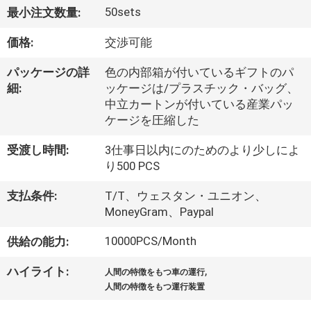
デ
50sets
最小注文数量:
オ
価格:
交渉可能
私
パッケージの詳
色の内部箱が付いているギフトのパ
細:
ッケージは/プラスチック・バッグ、
達
中立カートンが付いている産業パッ
ケージを圧縮した
に
受渡し時間:
3仕事日以内にのためのより少しによ
つ
り500 PCS
い
支払条件:
T/T、ウェスタン・ユニオン、
て
MoneyGram、Paypal
10000PCS/Month
供給の能力:
工
,
ハイライト:
人間の特徴をもつ車の運行
場
人間の特徴をもつ運行装置