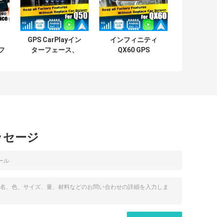
GPS CarPlayイン
インフィニティ
フ
ターフェース、
QX60 GPS
間
8+128GB Android
Android Auto
動
13ナビゲーション
CarPlay ナビゲー
35
ボックスインター
ションシステム マ
フェース（Infiniti
ルチメディアイン
Q50 / Q60用）
ターフェース
Android 13
8+128GB
ッセージ