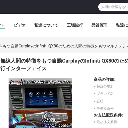
クト
ビデオ
私達について
工場旅行
品質管理
私達に
もつ自動CarplayのInfiniti QX80のための人間の特徴をもつマル
無線人間の特徴をもつ自動CarplayのInfiniti QX
行インターフェイス
商品の詳細:
起源の場所:
ブランド名:
証明:
モデル番号:
お支払配送条件:
最小注文数量: