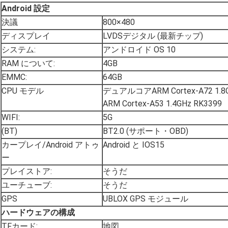
Android 設定
決議
800×480
ディスプレイ
LVDSデジタル (最新チップ)
システム:
アンドロイド OS 10
RAM について:
4GB
EMMC:
64GB
CPU モデル
デュアルコアARM Cortex-A72 
ARM Cortex-A53 1.4GHz RK3399
WIFI:
5G
(BT)
BT2.0 (サポート・OBD)
カープレイ/Android アトゥ
Android と IOS15
ー
プレイストア:
そうだ
ユーチューブ:
そうだ
GPS
UBLOX GPS モジュール
ハードウェアの構成
TFカード:
地図