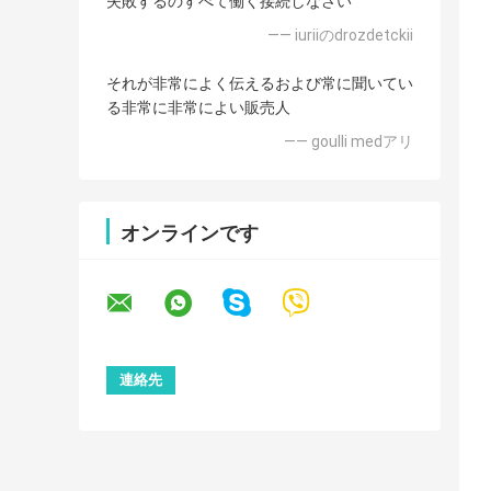
失敗するのすべて働く接続しなさい
—— iuriiのdrozdetckii
それが非常によく伝えるおよび常に聞いてい
る非常に非常によい販売人
—— goulli medアリ
オンラインです