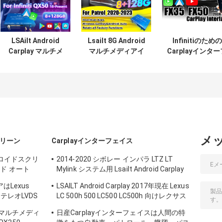
LSAilt Android
Lsailt 8G Android
Infinitiのための
Carplay マルチメ
マルチメディアイ
Carplayインター
ディアビデオイン
ンターフェース
ェイスを映す人
ターフェース
Nissan Patrol
の特徴をもつ自
2018-2022 インフ
2020-2023
車2012-2018 FX
ィニティ QX50
Android アップグ
FX50
レード モジュール
統合 グーグルマッ
プ,カープレ
イ,YouTube
メ
クリーン
Carplayインターフェイス
ドロイドスクリ
2014-2020 シボレー インパラ LTZ LT
ド オート
Mylink システム用 Lsailt Android Carplay
マルチメディアインターフェース
アはLexus
LSAILT Android Carplay 2017年現在 Lexus
ステレオLVDS
LC 500h 500 LC500 LC500h 向けレクサス
ビデオ インターフェース
id 車マルチメディ
日産Carplayインターフェイスは人間の特