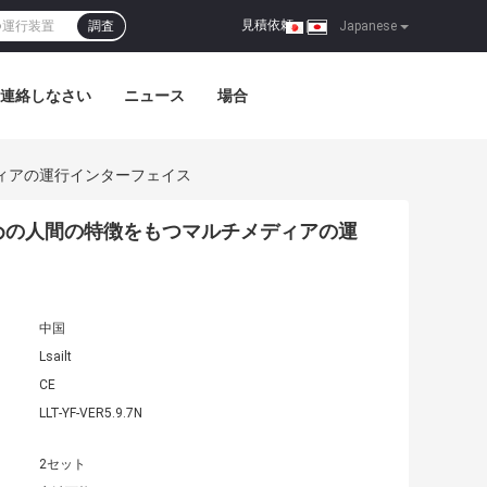
見積依頼
調査
|
Japanese
連絡しなさい
ニュース
場合
チメディアの運行インターフェイス
80のための人間の特徴をもつマルチメディアの運
中国
Lsailt
CE
LLT-YF-VER5.9.7N
2セット