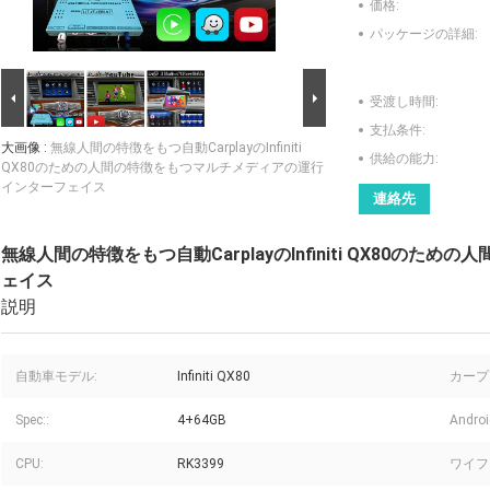
価格:
パッケージの詳細:
受渡し時間:
支払条件:
大画像 :
無線人間の特徴をもつ自動CarplayのInfiniti
供給の能力:
QX80のための人間の特徴をもつマルチメディアの運行
インターフェイス
連絡先
無線人間の特徴をもつ自動CarplayのInfiniti QX80の
ェイス
説明
自動車モデル:
Infiniti QX80
カープ
Spec::
4+64GB
Andro
CPU:
RK3399
ワイフ