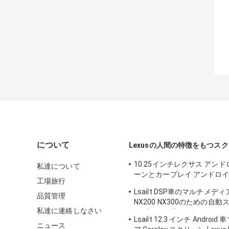
について
Lexusの人間の特徴をもつス
10.25インチレクサス アン
私達について
ーンとカープレイ アンドロイ
工場旅行
LSailt RX350 RX450h
Lsailt DSP車のマルチメディ
品質管理
NX200 NX300のための自動
私達に連絡しなさい
のプラグを選別する
Lsailt 12.3 インチ Andro
ニュース