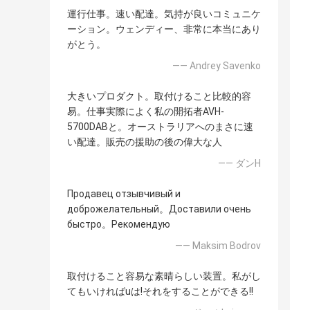
運行仕事。速い配達。気持が良いコミュニケ
ーション。ウェンディー、非常に本当にあり
がとう。
—— Andrey Savenko
大きいプロダクト。取付けること比較的容
易。仕事実際によく私の開拓者AVH-
5700DABと。オーストラリアへのまさに速
い配達。販売の援助の後の偉大な人
—— ダンH
Продавец отзывчивый и
доброжелательный。Доставили очень
быстро。Рекомендую
—— Maksim Bodrov
取付けること容易な素晴らしい装置。私がし
てもいければuは!それをすることができる!!