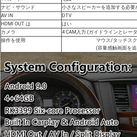
ナビ・サウンド
小さなスピーカーを追加する必要
AV IN:
DTV
HDMI OUT は
はい
カメラ:
4 CAM入力 (ガイドラインとレーダ
操作を使用:
マウス/タッチス
(容量感触画面を追