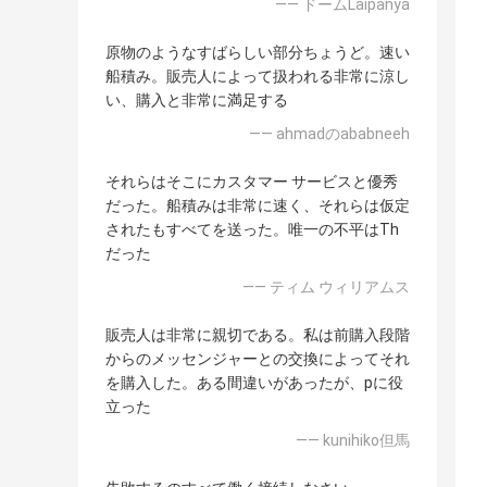
—— ドームLaipanya
原物のようなすばらしい部分ちょうど。速い
船積み。販売人によって扱われる非常に涼し
い、購入と非常に満足する
—— ahmadのababneeh
それらはそこにカスタマー サービスと優秀
だった。船積みは非常に速く、それらは仮定
されたもすべてを送った。唯一の不平はTh
だった
—— ティム ウィリアムス
販売人は非常に親切である。私は前購入段階
からのメッセンジャーとの交換によってそれ
を購入した。ある間違いがあったが、pに役
立った
—— kunihiko但馬