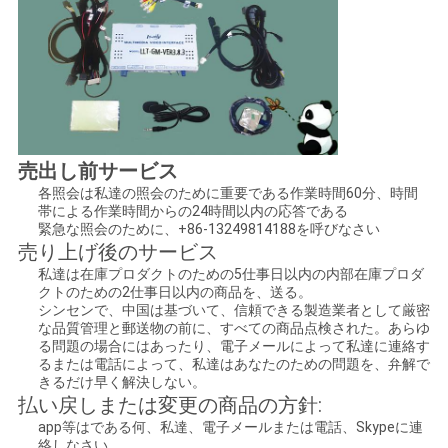
売出し前サービス
各照会は私達の照会のために重要である作業時間60分、時間
帯による作業時間からの24時間以内の応答である
緊急な照会のために、+86-13249814188を呼びなさい
売り上げ後のサービス
私達は在庫プロダクトのための5仕事日以内の内部在庫プロダ
クトのための2仕事日以内の商品を、送る。
シンセンで、中国は基づいて、信頼できる製造業者として厳密
な品質管理と郵送物の前に、すべての商品点検された。あらゆ
る問題の場合にはあったり、電子メールによって私達に連絡す
るまたは電話によって、私達はあなたのための問題を、弁解で
きるだけ早く解決しない。
払い戻しまたは変更の商品の方針:
app等はである何、私達、電子メールまたは電話、Skypeに連
絡しなさい