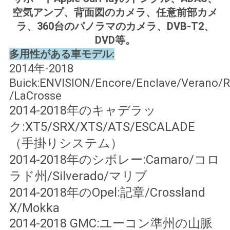
絡
空気アンプ、背面図のカメラ、任意前部カメ
ラ、360台のパノラマのカメラ、DVB-T2、
し
DVD等。
な
多用性がある車モデル:
2014年-2018
さ
Buick:ENVISION/Encore/Enclave/Verano/R
い
/LaCrosse
2014-2018年のキャデラッ
ク:XT5/SRX/XTS/ATS/ESCALADE
ニ
（手掛りシステム）
ュ
2014-2018年のシボレー:Camaro/コロ
ー
ラド州/Silverado/マリブ
ス
2014-2018年のOpel:記章/Crossland
X/Mokka
2014-2018 GMC:ユーコン準州の山脈
場