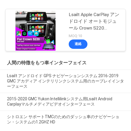
Lsailt Apple CarPlay アン
ドロイド オートモジュ
ール Crown S220
GSW224 2018-2022 統
MOQ:10
合 携帯電話 鏡像 逆カメ
連絡
ラ
人間の特徴をもつ車インターフェイス
Lsailt アンドロイド GPS ナビゲーションシステム 2016-2019
GMC アカディア インテリリンクシステム用のカープレイインタ
ーフェース
2015-2020 GMC Yukon Intellilinkシステム用Lsailt Android
Carplayマルチメディアビデオインターフェース
シトロエン サポートTMCのためのダッシュ車のナビゲーショ
ン・システムの1.2GHZ HD