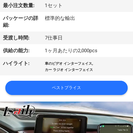
デ
最小注文数量:
1セット
オ
パッケージの詳
標準的な輸出
細:
私
受渡し時間:
7仕事日
達
供給の能力:
1ヶ月あたりの2,000pcs
に
,
ハイライト:
車のビデオ インターフェイス
つ
カー ラジオ インターフェイス
い
ベストプライス
て
工
場