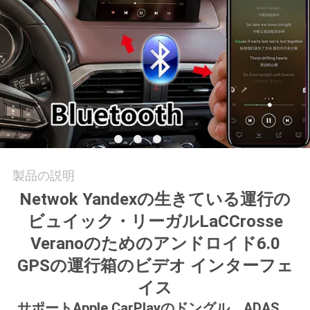
旅
行
品
質
管
理
製品の説明
Netwok Yandexの生きている運行の
私
ビュイック・リーガルLaCCrosse
達
Veranoのためのアンドロイド6.0
GPSの運行箱のビデオ インターフェ
に
イス
連
サポートApple CarPlayのドングル、ADAS、