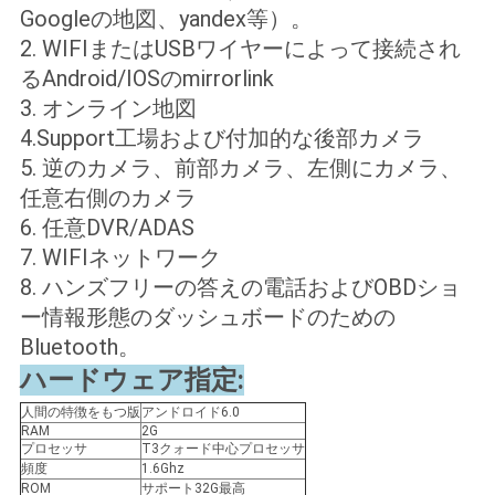
Googleの地図、yandex等）。
2. WIFIまたはUSBワイヤーによって接続され
るAndroid/IOSのmirrorlink
3. オンライン地図
4.Support工場および付加的な後部カメラ
5. 逆のカメラ、前部カメラ、左側にカメラ、
任意右側のカメラ
6. 任意DVR/ADAS
7. WIFIネットワーク
8. ハンズフリーの答えの電話およびOBDショ
ー情報形態のダッシュボードのための
Bluetooth。
ハードウェア指定:
人間の特徴をもつ版
アンドロイド6.0
RAM
2G
プロセッサ
T3クォード中心プロセッサ
頻度
1.6Ghz
ROM
サポート32G最高