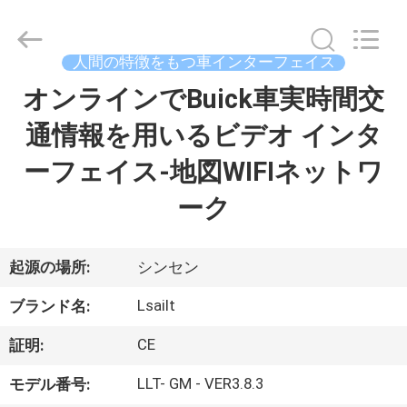
2015
-
2026
Shenzhen
Xinsongxia
人間の特徴をもつ車インターフェイス
Automobile
Electron
Co.,Ltd.
オンラインでBuick車実時間交
家
All
Rights
Reserved.
通情報を用いるビデオ インタ
プ
ーフェイス-地図WIFIネットワ
ロ
ーク
ダ
ク
起源の場所:
シンセン
ト
Lsailt
ブランド名:
CE
証明:
ビ
LLT- GM - VER3.8.3
モデル番号: