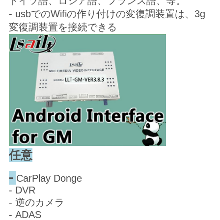
ドイツ語、ロシア語、フランス語、等。
- usbでのWifiの作り付けの変復調装置は、3g
変復調装置を接続できる
任意
-
CarPlay Donge
- DVR
- 逆のカメラ
- ADAS