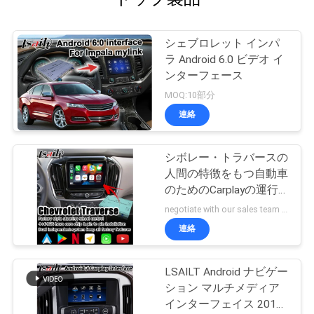
シェブロレット インパ
ラ Android 6.0 ビデオ イ
ンターフェース
MOQ:10部分
連絡
シボレー・トラバースの
人間の特徴をもつ自動車
のためのCarplayの運行
箱のビデオ インターフ
negotiate with our sales team MOQ:10部分
ェイス
連絡
LSAILT Android ナビゲー
ション マルチメディア
インターフェイス 2014-