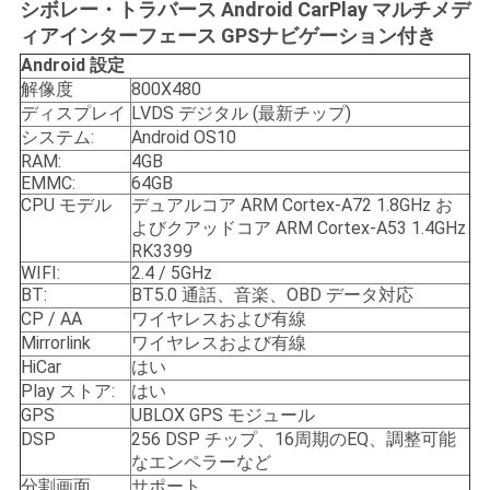
シボレー・トラバース Android CarPlay マルチメデ
絡
ィアインターフェース GPSナビゲーション付き
し
Android
設定
解像度
800X480
な
ディスプレイ
LVDS デジタル (最新チップ)
システム:
Android OS10
さ
RAM:
4GB
EMMC:
64GB
い
CPU モデル
デュアルコア ARM Cortex-A72 1.8GHz お
よびクアッドコア ARM Cortex-A53 1.4GHz
RK3399
ニ
WIFI:
2.4 / 5GHz
BT:
BT5.0 通話、音楽、OBD データ対応
ュ
CP / AA
ワイヤレスおよび有線
Mirrorlink
ワイヤレスおよび有線
ー
HiCar
はい
Play ストア:
はい
ス
GPS
UBLOX GPS モジュール
DSP
256 DSP チップ、16周期のEQ、調整可能
なエンペラーなど
場
分割画面
サポート