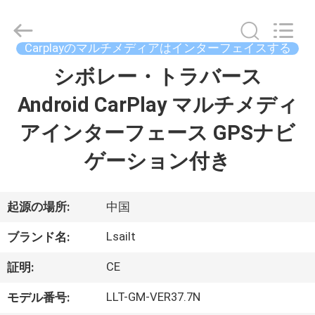
2015
-
2026
Shenzhen
Xinsongxia
Carplayのマルチメディアはインターフェイスする
Automobile
Electron
Co.,Ltd.
シボレー・トラバース
家
All
Rights
Reserved.
Android CarPlay マルチメディ
プ
アインターフェース GPSナビ
ロ
ゲーション付き
ダ
ク
起源の場所:
中国
ト
Lsailt
ブランド名:
CE
証明:
ビ
LLT-GM-VER37.7N
モデル番号: