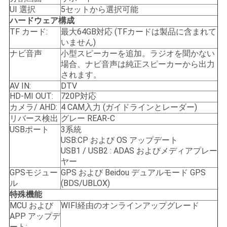
UI 選択
5セットから選択可能
合
ハードウェア構成
TF カード:
最大64GB対応 (TFカードは製品に含まれて
いません)
SITEMAP
ナビ音声
小型スピーカーを追加。ラジオを聞かない
場合、ナビ音声は純正スピーカーから出力
されます。
PRIVACY
AV IN:
DTV
HD-MI OUT:
720P対応
POLICY
カメラ/ AHD:
4 CAM入力 (ガイドラインとレーダー)
リバース検出
グレー REAR-C
USBポート
3系統
USB:CP および OS アップデート
USB1 / USB2 : ADAS およびメディアプレー
ヤー
GPSモジュー
GPS および Beidou デュアルモード GPS
ル
(BDS/UBLOX)
特殊機能
MCU および
WIFI経由のオンラインアップグレード
APP アップデ
ート: