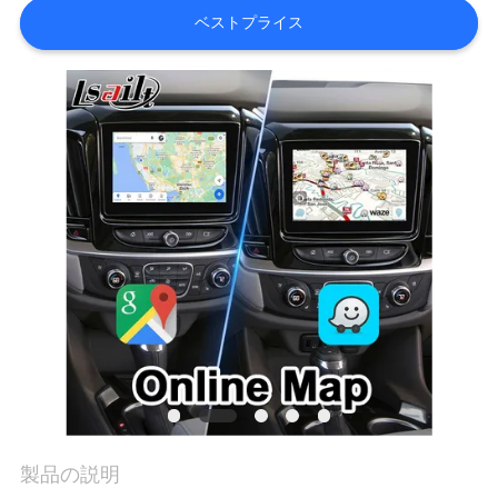
旅
ベストプライス
行
品
質
管
理
私
達
に
連
製品の説明