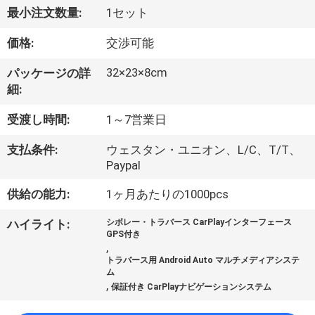
デ
最小注文数量:
1セット
オ
価格:
交渉可能
私
32×23×8cm
パッケージの詳
細:
達
受渡し時間:
1～7営業日
に
支払条件:
ウェスタン・ユニオン、L/C、T/T、
つ
Paypal
い
供給の能力:
1ヶ月あたりの1000pcs
て
ハイライト:
シボレー・トラバース CarPlayインターフェース
GPS付き
,
工
トラバース用 Android Auto マルチメディアシステ
ム
,
保証付き CarPlayナビゲーションシステム
場