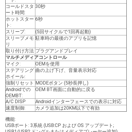
コールドスタ
30秒
ート時間:
ホットスター
6秒
ト:
スリープ:
(5回サイクルで1回再起動)
スリープメモ
駐車時の最後のアプリを記憶
リ
取り付け方法
プラグアンドプレイ
マルチメディアコントロール
マイク:
OEMを使用
ステアリング
曲の上げ下げ、音量表示対応
ホイール:
強制リセット
MODEボタン (5秒長押し)
Androidでの
OEM BT画面に自動的に戻る
OEMBT:
A/C DISP
Androidインターフェースでの表示に対応
速度制御:
カメラ追加は20KM以下で有効
機能:
USBポート: 3系統 (USB:CP および OS アップデート;
USB1/USB2:ドングルまたはメディアプレーヤー追加)