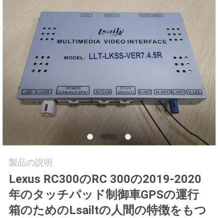
旅
行
品
質
管
理
私
製品の説明
達
Lexus RC300のRC 300の2019-2020
に
年のタッチパッド制御車GPSの運行
連
箱のためのLsailtの人間の特徴をもつ