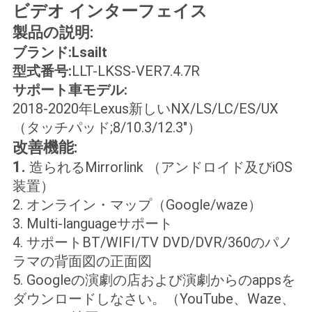
ビデオ インターフェイス
絡
製品の説明:
し
ブランド:Lsailt
な
型式番号:
LLT-LKSS-VER7.4.7R
サポート車モデル:
さ
2018-2020年Lexus新しいNX/LS/LC/ES/UX
い
（タッチパッド;8/10.3/12.3"）
改善機能:
1.
造られるMirrorlink （アンドロイド及びiOS
ニ
装置）
ュ
2. オンライン・マップ（Google/waze）
3. Multi-languageサポート
ー
4. サポートBT/WIFI/TV DVD/DVR/360のパノ
ス
ラマの背面図の正面図
5. Googleの演劇の店および演劇からのappsを
ダウンロードしなさい。（YouTube、Waze、
場