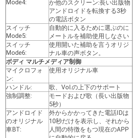
Mode4:
か他のスクリーン:長い出版物
アンドロイドを転換する3秒
の電話ボタン
スイッチ
自動的に入るために選ぶのに
Mode5:
メートルを補助使用しなさい
スイッチ
使用開いた補助を言うオリジ
Mode6:
ナル車の声ボタン。
ボディ マルチメディア制御
マイクロフォ
使用オリジナル車
ン:
ハンドル:
歌、Vol.の上下のサポート
強制調整:
モードおよび歌（長い出版物
5秒）
アンドロイド
外からかかってきた電話IDは
のオリジナル
10秒だけを表示し、それから
車BT:
人間の特徴をもつ現在のAPP
に自動的に戻る。