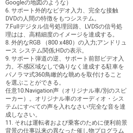
Googleの地図のような）
合
6. サポート外的なビデオ入力、完全な接触
DVDの人間の特徴をもつシステム。
7.Fullデジタル信号処理回路、LVDSの信号処
地
理はは、高精細度のイメージを達成する。
図
8. 外的なRGB （800 x480）の入力;アンドリュ
ース システム関係;HDの表示。
9. サポート弾道の逆、サポート前部ビデオ入
PRIVACY
力。不感区域なしで偽りなく達成する駐車を
POLICY
パノラマ式360鳥瞰的な眺めを取付けること
を選ぶことができる。
任意10.Navigation声（オリジナル車/別のスピ
ーカー）。オリジナル車のオーディオ・シス
テムにすべての声を入れなさい!完全な音を達
成しなさい。
11. それは運転者および乗客のために便利前景
背景の仕事以来の異なった催し物プログラム