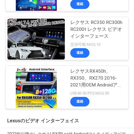
RX450h RX200t RX350L
連絡
RX450L RX300 RX350
レクサス RC350 RC300h
RC200t レクサス ビデオ
インターフェース
交渉可能 MOQ:10
連絡
レクサスRX450h、
RX350、RX270 2016-
2021用OEM Androidアッ
プグレードモジュール
USD40-50/PCS MOQ:50
ワイヤレスCarPlay、
連絡
Android Auto、
YouTube、Netflix統合
Lexusのビデオ インターフェイス
2023年以降のレクサスLBX用Lsailt Androidマルチメディアビデ