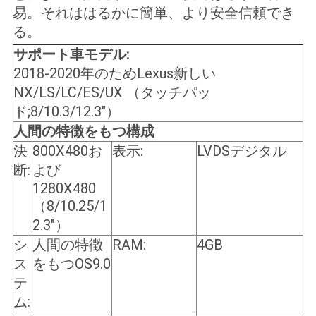
易。それははるかに簡単、より安全信頼でき
る。
サポート車モデル:
2018-2020年のためLexus新しい
NX/LS/LC/ES/UX （タッチパッ
ド;8/10.3/12.3"）
人間の特徴をもつ構成
決
800X480お
表示:
LVDSデジタル
断:
よび
1280X480
（8/10.25/1
2.3"）
シ
人間の特徴
RAM:
4GB
ス
をもつOS9.0
テ
ム: