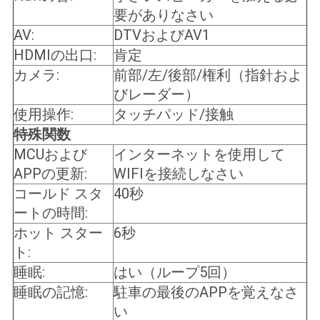
要がありなさい
AV:
DTVおよびAV1
HDMIの出口:
肯定
カメラ:
前部/左/後部/権利（指針およ
びレーダー）
使用操作:
タッチパッド/接触
特殊関数
MCUおよび
インターネットを使用して
APPの更新:
WIFIを接続しなさい
コールド スタ
40秒
ートの時間:
ホット スター
6秒
ト:
睡眠:
はい（ループ5回）
睡眠の記憶:
駐車の最後のAPPを覚えなさ
い