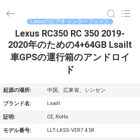
2015
-
2026
Shenzhen
Xinsongxia
Lexusのビデオ インターフェイス
Automobile
Electron
Co.,Ltd.
Lexus RC350 RC 350 2019-
家
All
Rights
2020年のための4+64GB Lsailt
Reserved.
プ
車GPSの運行箱のアンドロイ
ロ
ド
ダ
起源の場所:
中国、広東省、シンセン
ク
Lsailt
ト
ブランド名:
CE, RoHs
証明:
ビ
LLT-LKSS-VER7.4.5R
モデル番号: