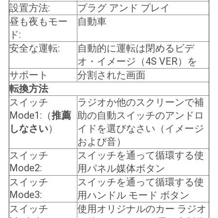
設置方法:
プラグ アンド プレイ
昼も夜もモー
自動車
ド:
安全な運転:
自動的に運転は閉めるビデ
オ・イメージ（4S VER）を
サポート
分割された画面
転換方法
スイッチ
ラジオか他のスクリーンで補
Mode1:（
推薦
助の自動スイッチのアンドロ
しなさい
）
イドを選びなさい（イメージ
および音）
スイッチ
スイッチを通って循環する使
Mode2:
用パネル媒体ボタン
スイッチ
スイッチを通って循環する使
Mode3:
用ハンドル モード ボタン
スイッチ
使用オリジナルのカー ラジオ