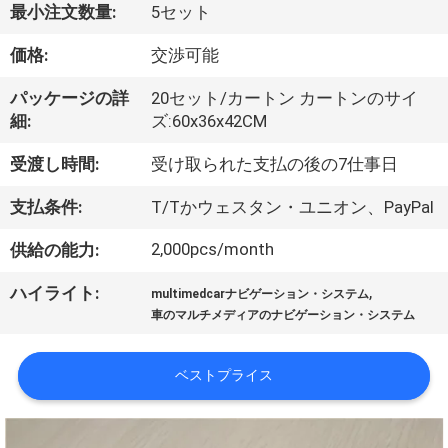
デ
最小注文数量:
5セット
オ
価格:
交渉可能
パッケージの詳
20セット/カートン カートンのサイ
私
細:
ズ:60x36x42CM
達
受渡し時間:
受け取られた支払の後の7仕事日
に
支払条件:
T/Tかウェスタン・ユニオン、PayPal
つ
2,000pcs/month
供給の能力:
い
,
ハイライト:
multimedcarナビゲーション・システム
て
車のマルチメディアのナビゲーション・システム
工
ベストプライス
場