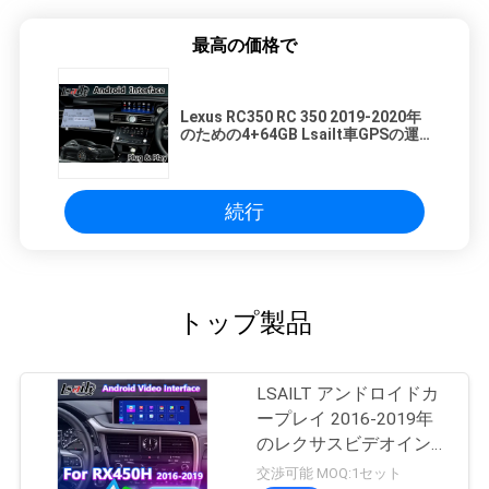
最高の価格で
Lexus RC350 RC 350 2019-2020年
のための4+64GB Lsailt車GPSの運
行箱のアンドロイド
続行
トップ製品
LSAILT アンドロイドカ
ープレイ 2016-2019年
のレクサスビデオインタ
ーフェース RX 350
交渉可能 MOQ:1セット