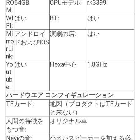
RO
64GB
CPUモデル:
rk3399
M:
WI
はい
BT:
はい
FI:
Mi
アンドロイ
演劇の店:
はい
rro
ドおよびIOS
rLi
nk:
Yo
はい
Hexa中心
1.8GHz
ut
ub
e:
ハードウエア コンフィギュレーション
TFカード:
地図（プロダクトはTFカード
と来ない）
人間の特徴を
オリジナル車
もつ音:
Naviの音:
小さいスピーカーを加える必