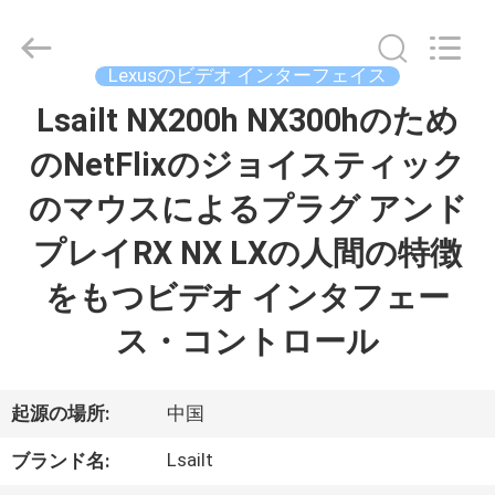
2015
-
2026
Shenzhen
Xinsongxia
Lexusのビデオ インターフェイス
Automobile
Electron
Co.,Ltd.
Lsailt NX200h NX300hのため
家
All
Rights
Reserved.
のNetFlixのジョイスティック
プ
のマウスによるプラグ アンド
ロ
プレイRX NX LXの人間の特徴
ダ
をもつビデオ インタフェー
ク
ス・コントロール
ト
起源の場所:
中国
ビ
Lsailt
ブランド名: