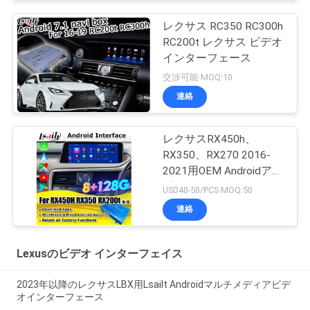
レクサス RC350 RC300h
RC200t レクサス ビデオ
インターフェース
交渉可能 MOQ:10
連絡
レクサスRX450h、
RX350、RX270 2016-
2021用OEM Androidアッ
プグレードモジュール
USD40-50/PCS MOQ:50
ワイヤレスCarPlay、
連絡
Android Auto、
YouTube、Netflix統合
Lexusのビデオ インターフェイス
2023年以降のレクサスLBX用Lsailt Androidマルチメディアビデ
オインターフェース