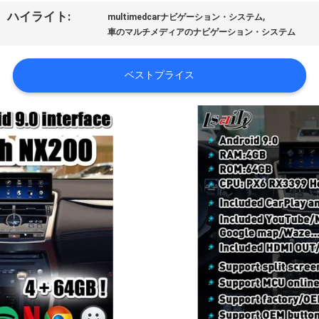
旅
,
ハイライト:
multimedcarナビゲーション・システム
行
車のマルチメディアのナビゲーション・システム
ベストプライス
品
質
管
理
私
達
に
連