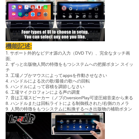
機能記述:
1.
サポート外的なビデオ源の入力（DVD TV）、完全なタッチ画
面;
2. ずっと出版物人間の特徴をもつシステムへの把握ボタン スイッ
チ
3. 工場ノブかマウスによってappsを作動させなさい
4. ハンドルによる次の歌/最後の歌への回転
5. ハンドルによって容積を調節しなさい
6. 工場マイクロフォンによる声の調査
7. 音は工場スピーカー（ノブのversionPlay可逆圧縮音楽から来る
8. ハンドルまたは回転ライトによる制御残された/右側のカメラ
9. 人間の特徴をもつシステムに転換するべき出版物の補助ボタン