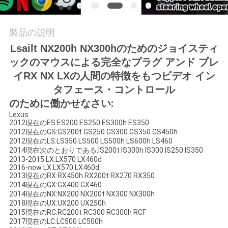
絡
し
製品の説明
Lsailt NX200h NX300hのためのジョイスティ
な
ックのマウスによる完全なプラグ アンド プレ
さ
イRX NX LXの人間の特徴をもつビデオ イン
タフェース・コントロール
い
のために働かせなさい:
Lexus
2012現在のES:ES200 ES250 ES300h ES350
ニ
2012現在のGS:GS200t GS250 GS300 GS350 GS450h
2012現在のLS:LS350 LS500 LS500h LS600h LS460
ュ
2014現在次のとおりである:IS200t IS300h IS300 IS250 IS350
2013-2015 LX:LX570 LX460d
ー
2016-now LX:LX570 LX460d
2013現在のRX:RX450h RX200t RX270 RX350
2014現在のGX:GX400 GX460
ス
2014現在のNX:NX200 NX200t NX300 NX300h
2018現在のUX:UX200 UX250h
2015現在のRC:RC200t RC300 RC300h RCF
場
2017現在のLC:LC500 LC500h