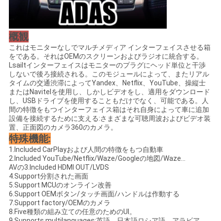
概観
これはモニターなしでマルチメディア インターフェイスさせる箱
をである。それはOEMのスクリーンおよびラジオに統合する。
Lsailtインターフェイスはモニターのプラグにヘッド単位と干渉
しないで後ろ接続される。このモジュールによって、またリアル
タイムの交通渋滞によってYandex、Netflix、YouTube、操縦士
またはNavitelを使用し、しかしビデオをし、適用をダウンロード
し、USBドライブを使用することもだけでなく、可能である。人
間の特徴をもつインターフェイス箱はそれ自身によって車に追加
設備を接続するために支える:さまざまな可聴周波およびビデオ装
置、正面図のカメラ360のカメラ。
特殊機能:
1.Included CarPlayおよび人間の特徴をもつ自動車
2.Included YouTube/Netflix/Waze/Googleの地図/Waze…
AVの3.Included HDMI OUT/LVDS
4.Support分割された画面
5.Support MCUのオンライン改善
6.Support OEMボタン/タッチ画面/ハンドルは作動する
7.Support factory/OEMのカメラ
8.Five種類の組み立ての任意のためのUI。
9.Supports multilanguages:英語、日本語ロシア語、アラビア、