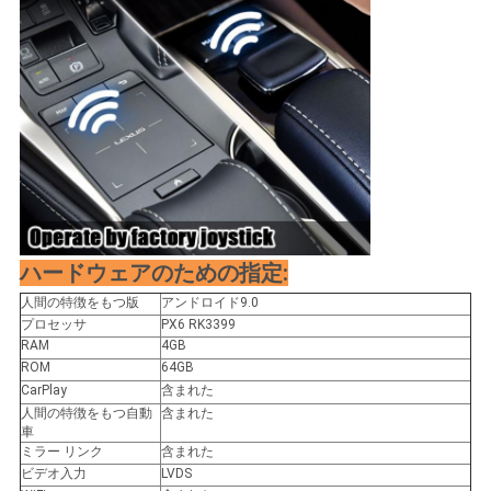
ハードウェアのための指定:
人間の特徴をもつ版
アンドロイド9.0
プロセッサ
PX6 RK3399
RAM
4GB
ROM
64GB
CarPlay
含まれた
人間の特徴をもつ自動
含まれた
車
ミラー リンク
含まれた
ビデオ入力
LVDS