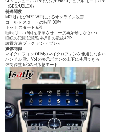
GPSモジュール:GPSおよびBeidouデュアル モードGPS
（BDS/UBLOX）
特殊関数
MCUおよびAPP:WIFIによるオンライン改善
コールド スタートの時間:30秒
ホット スタート:6秒
睡眠:はい（5回を循環させ、一度再始動しなさい）
睡眠の記憶:記憶駐車操作の最後APP
設置方法:プラグ アンド プレイ
媒体制御
マイクロフォン:OEMのマイクロフォンを使用しなさい
ハンドル:歌、Vol.の表示ボタンの上下に使用できる
強制調整:6秒の出版物モード