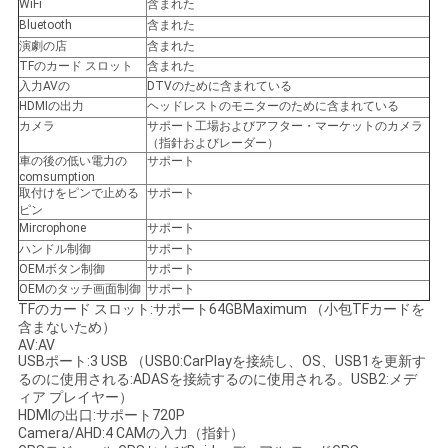
WiFi
含まれた
Bluetooth
含まれた
演劇の店
含まれた
TFのカード スロット
含まれた
入力AVの
DTVのために含まれている
HDMIの出力
ヘッドレストのモニターのために含まれている
カメラ
サポート工場およびアフター・マーケットのカメラ
（指針およびレーダー）
車の後の低い電力の
サポート
comsumption
取付けをピンで止める
サポート
ピン
Mircrophone
サポート
ハンドル制御
サポート
OEMボタン制御
サポート
OEMのタッチ画面制御
サポート
TFのカード スロット:サポート64GBMaximum （小包TFカードを
含まないため）
AV:AV
USBポート:3 USB （USB0:CarPlayを接続し、OS、USB1を更新す
るのに使用される:ADASを接続するのに使用される。USB2:メデ
ィア プレイヤー）
HDMIの出口:サポート720P
Camera/AHD:4 CAMの入力（指針）