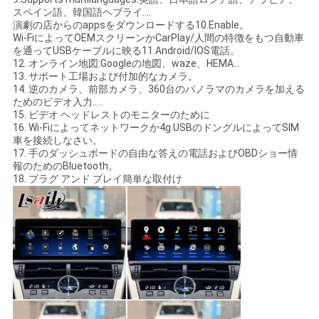
スペイン語、韓国語ヘブライ….
演劇の店からのappsをダウンロードする10.Enable。
Wi-FiによってOEMスクリーンかCarPlay/人間の特徴をもつ自動車
を通ってUSBケーブルに映る11.Android/IOS電話。
12. オンライン地図:Googleの地図、waze、HEMA…
13. サポート工場および付加的なカメラ。
14. 逆のカメラ、前部カメラ、360台のパノラマのカメラを加える
ためのビデオ入力.....
15. ビデオ ヘッドレストのモニターのために
16. Wi-Fiによってネットワークか4g USBのドングルによってSIM
車を接続しなさい。
17. 手のダッシュボードの自由な答えの電話およびOBDショー情
報のためのBluetooth。
18. プラグ アンド プレイ簡単な取付け