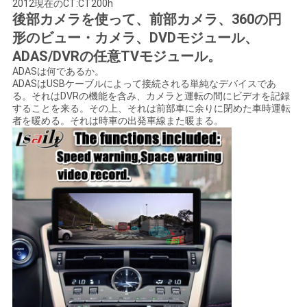
2012現在のCT:CT200h
後部カメラを使って、前部カメラ、360の円
合
形のビュー・カメラ、DVDモジュール、
ADAS/DVRの任意TVモジュール。
地
ADASは何であるか。
ADASはUSBケーブルによって接続される単純なデバイスであ
図
る。それはDVRの機能を含み、カメラと運転の間にビデオを記録
することを来る。その上、それは前部車に余りに閉めた車時運転
者を暖める。それは時車の出発車線また暖まる。
PRIVACY
POLICY