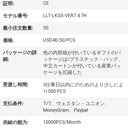
デ
CE
証明:
オ
LLT-LKSS-VER7.4.7H
モデル番号:
50
最小注文数量:
私
USD40-50/PCS
価格:
達
に
パッケージの詳
色の内部箱が付いているギフトのパ
細:
ッケージは/プラスチック・バッグ、
つ
中立カートンが付いている産業パッ
ケージを圧縮した
い
受渡し時間:
3仕事日以内にのためのより少しによ
て
り500 PCS
支払条件:
T/T、ウェスタン・ユニオン、
工
MoneyGram、Paypal
場
10000PCS/Month
供給の能力: