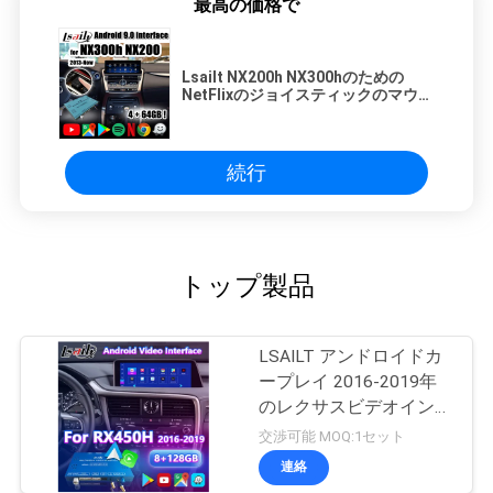
最高の価格で
Lsailt NX200h NX300hのための
NetFlixのジョイスティックのマウス
によるプラグ アンド プレイRX NX
LXの人間の特徴をもつビデオ インタ
フェース・コントロール
続行
トップ製品
LSAILT アンドロイドカ
ープレイ 2016-2019年
のレクサスビデオインタ
ーフェース RX 350
交渉可能 MOQ:1セット
RX450h RX200t RX350L
連絡
RX450L RX300 RX350