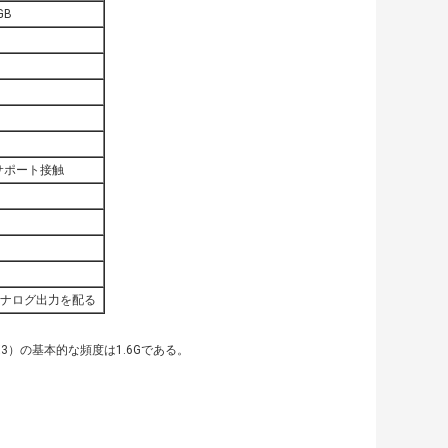
GB
サポート接触
ナログ出力を配る
/PX3）の基本的な頻度は1.6Gである。