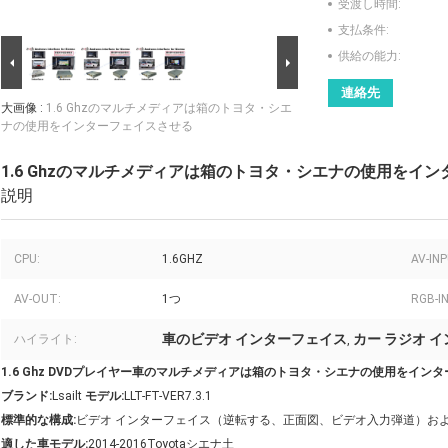
受渡し時間:
支払条件:
供給の能力:
連絡先
大画像 :
1.6 Ghzのマルチメディアは箱のトヨタ・シエ
ナの使用をインターフェイスさせる
1.6 Ghzのマルチメディアは箱のトヨタ・シエナの使用をイ
説明
CPU:
1.6GHZ
AV-IN
AV-OUT:
1つ
RGB-IN
車のビデオ インターフェイス
カー ラジオ 
ハイライト:
,
1.6 Ghz DVDプレイヤー車のマルチメディアは箱のトヨタ・シエナの使用をイン
ブランド:
Lsailt
モデル:
LLT-FT-VER7.3.1
標準的な構成:
ビデオ インターフェイス（逆転する、正面図、ビデオ入力弾道）およ
適した車モデル:
2014-2016Toyotaシエナ土