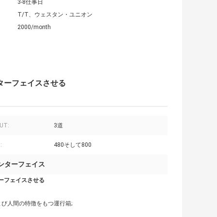
3-8仕事日
T/T、ウェスタン・ユニオン
2000/month
ンターフェイスさせる
PUT:
3道
:
480そして800
インターフェイス
ターフェイスさせる
び人間の特徴をもつ運行箱;