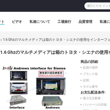
クト
ビデオ
私達について
工場旅行
品質管理
私達に
1.6 Ghzのマルチメディアは箱のトヨタ・シエナの使用をインターフ
1.6 Ghzのマルチメディアは箱のトヨタ・シエナの使
商品の詳細:
起源の場所:
ブランド名:
証明:
モデル番号:
お支払配送条件:
最小注文数量:
パッケージの詳細: