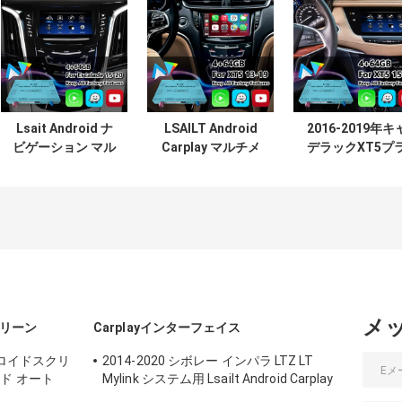
Lsait Android ナ
LSAILT Android
2016-2019年キ
ビゲーション マル
Carplay マルチメ
デラックXT5プ
チメディアビデオ
ディアビデオイン
チナCUEシステ
インターフェース
ターフェース
用Lsailt Androi
2015-2020 キャデ
2013-2019 キャデ
ナビゲーション
ィラック エスカレ
ィラック XTS CUE
Carplayビデオイ
ード CUEシステム
システム
ターフェース
メ
クリーン
Carplayインターフェイス
ドロイドスクリ
2014-2020 シボレー インパラ LTZ LT
ド オート
Mylink システム用 Lsailt Android Carplay
マルチメディアインターフェース