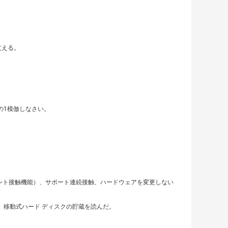
を支える。
。
の1模倣しなさい。
ント接触機能）、サポート連続接触、ハードウェアを変更しない
スク、移動式ハード ディスクの貯蔵を読んだ。