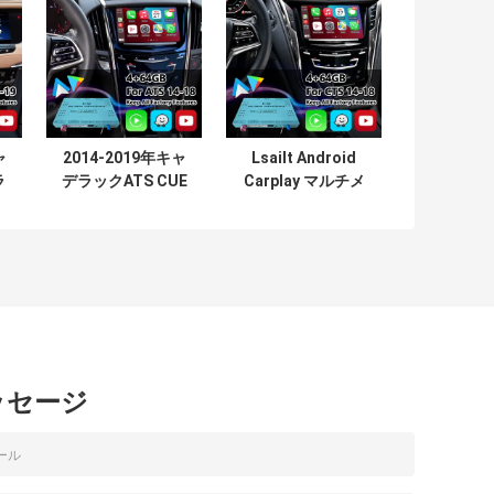
ャ
2014-2019年キャ
Lsailt Android
ラ
デラックATS CUE
Carplay マルチメ
ム
システム用Lsailt
ディアビデオイン
d
Android Carplay
ターフェース
マルチメディアビ
2013-2019 キャデ
ン
デオインターフェ
ィラック CTS CUE
ース
システム
ッセージ