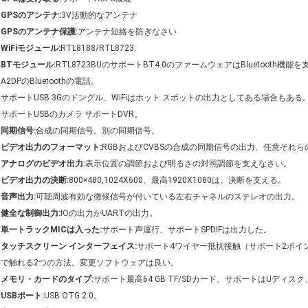
GPSのアンテナ:
3V活動的なアンテナ
GPSのアンテナ保護:
アンテナ短絡を防ぎなさい
WiFiモジュール:
RTL8188/RTL8723.
BTモジュール:
RTL8723BUのサポートBT4.0のファームウェアはBluetooth機能
A2DPのBluetoothの電話。
サポートUSB 3Gのドングル、WiFiはホット スポットの出力としてある場合もある
サポートUSBのカメラ サポートDVR。
同期信号:
合成の同期信号。別の同期信号。
ビデオ出力のフォーマット:
RGBおよびCVBSの合成の同期信号の出力、任意それら
アナログのビデオ出力:
表示位置の調節および明るさの対照調節を支えなさい。
ビデオ出力の決断:
800×480,1024X600、最高1920X1080は、決断を支える。
音声出力:
可聴周波有効な徴候信号が付いている左右チャネルのステレオの出力。
健全な制御出力:
IOの出力かUARTの出力。
単一トラックMICは入った:
サポート声運行、サポートSPDIFは出力した。
タッチスクリーン インターフェイス:
サポート4ワイヤー抵抗接触（サポート2ポイ
で触れる2つの方法。変更ソフトウェアは良い。
メモリ・カードのタイプ:
サポート最高64 GB TF/SDカード、サポートはUディ
USBポート:
USB OTG 2.0。