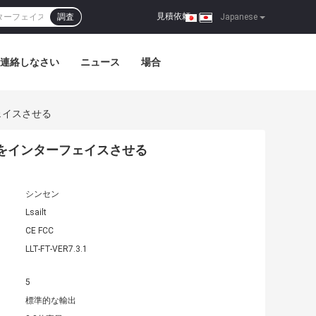
見積依頼
調査
|
Japanese
連絡しなさい
ニュース
場合
ェイスさせる
用をインターフェイスさせる
シンセン
Lsailt
CE FCC
LLT-FT-VER7.3.1
5
標準的な輸出