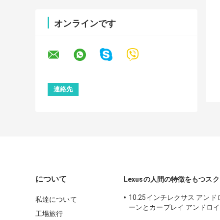
オンラインです
について
Lexusの人間の特徴をもつス
10.25インチレクサス アン
私達について
ーンとカープレイ アンドロイ
工場旅行
LSailt RX350 RX450h