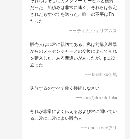
それらはそこにカスタマー サービスと優秀
だった。船積みは非常に速く、それらは仮定
されたもすべてを送った。唯一の不平はTh
だった
—— ティム ウィリアムス
販売人は非常に親切である。私は前購入段階
からのメッセンジャーとの交換によってそれ
を購入した。ある間違いがあったが、pに役
立った
—— kunihiko但馬
失敗するのすべて働く接続しなさい
—— iuriiのdrozdetckii
それが非常によく伝えるおよび常に聞いてい
る非常に非常によい販売人
—— goulli medアリ