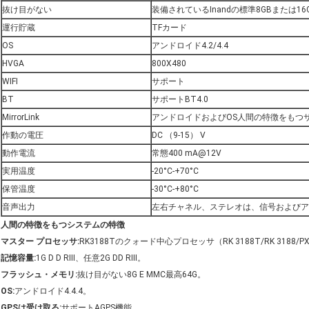
抜け目がない
装備されているInandの標準8GBまたは16
運行貯蔵
TFカード
OS
アンドロイド4.2/4.4
HVGA
800X480
WIFI
サポート
BT
サポートBT4.0
MirrorLink
アンドロイドおよびOS人間の特徴をもつ
作動の電圧
DC （9-15） V
動作電流
常態400 mA@12V
実用温度
-20°C-+70°C
保管温度
-30°C-+80°C
音声出力
左右チャネル、ステレオは、信号およびア
人間の特徴をもつシステムの特徴
マスター プロセッサ:
RK3188Tのクォード中心プロセッサ（RK 3188T/RK 3188
記憶容量:
1G D D RIII、任意2G DD RIII。
フラッシュ・メモリ:
抜け目がない8G E MMC最高64G。
OS:
アンドロイド4.4.4。
GPSは受け取る:
サポートAGPS機能