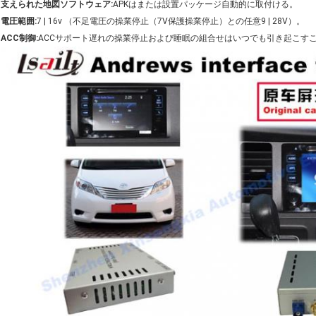
支えられた地図ソフトウェア:
APKはまたは設置パッケージ自動的に取付ける。
電圧範囲:
7 | 16v （不足電圧の操業停止（7V保護操業停止）との任意9 | 28V）。
ACC制御:
ACCサポート遅れの操業停止および睡眠の組合せはいつでも引き起こす