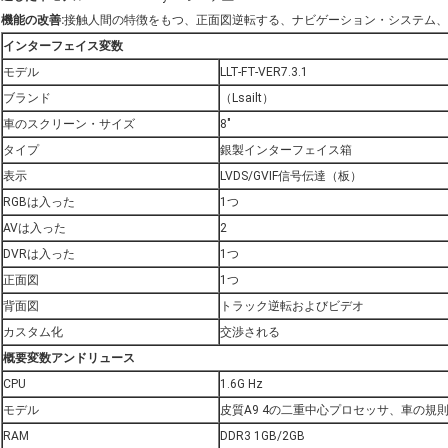
機能の改善:
接触人間の特徴をもつ、正面図逆転する、ナビゲーション・システム、弾道D
インターフェイス変数
モデル
LLT-FT-VER7.3.1
ブランド
（Lsailt）
車のスクリーン・サイズ
8"
タイプ
銀製インターフェイス箱
表示
LVDS/GVIF信号伝達（板）
RGBは入った
1つ
AVは入った
2
DVRは入った
1つ
正面図
1つ
背面図
トラック逆転およびビデオ
カスタム化
交渉される
概要変数アンドリュース
CPU
1.6G Hz
モデル
皮質A9 4の二重中心プロセッサ、車の規則
RAM
DDR3 1GB/2GB