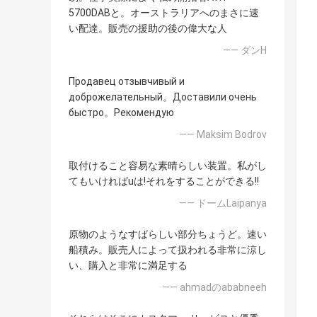
5700DABと。オーストラリアへのまさに速
い配達。販売の援助の後の偉大な人
—— ダンH
Продавец отзывчивый и
доброжелательный。Доставили очень
быстро。Рекомендую
—— Maksim Bodrov
取付けること容易な素晴らしい装置。私がし
てもいければuは!それをすることができる!!
—— ドームLaipanya
原物のようなすばらしい部分ちょうど。速い
船積み。販売人によって扱われる非常に涼し
い、購入と非常に満足する
—— ahmadのababneeh